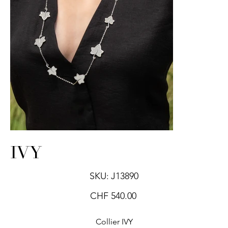
IVY
SKU
SKU:
J13890
J13890
Price
CHF 540.00
Collier IVY