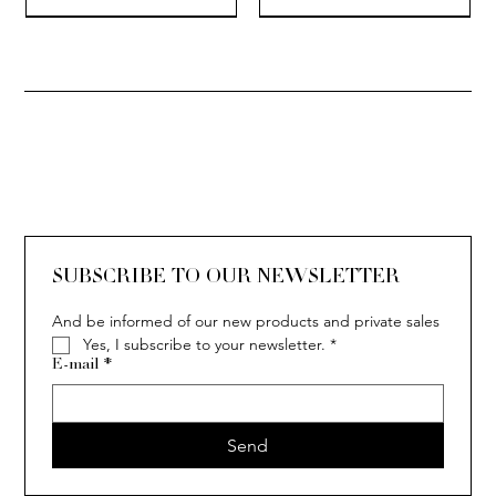
SOLITAIRE
ISIA
IVY
IVY
IVY
IVY
IVY
SOLITAIRE
ISIA
IVY
IVY
IVY
IVY
IVY
SUBSCRIBE TO OUR NEWSLETTER
And be informed of our new products and private sales
Yes, I subscribe to your newsletter.
*
E-mail
*
Send