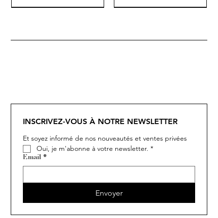
SOLITAIRE
ISIA
IVY
IVY
IVY
IVY
IVY
SOLITAIRE
ISIA
IVY
IVY
IVY
IVY
IVY
INSCRIVEZ-VOUS À NOTRE NEWSLETTER
Et soyez informé de nos nouveautés et ventes privées
Oui, je m'abonne à votre newsletter.
*
Email
*
Envoyer