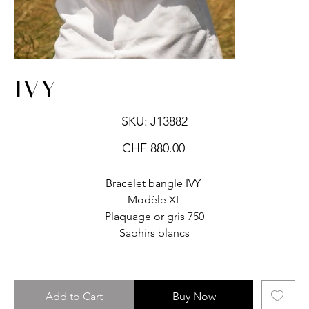
IVY
SKU
SKU:
J13882
J13882
Price
CHF 880.00
Bracelet bangle IVY
Modèle XL
Plaquage or gris 750
Saphirs blancs
Add to Cart
Buy Now