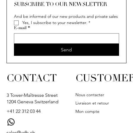
SUBSCRIBE TO OUR NEWSLETTER
And be informed of our new products and private sales
Yes, I subscribe to your newsletter.
*
E-mail
*
Send
CONTACT
CUSTOMER
Nous contacter
3 Tower-Maîtresse Street
1204 Geneva Switzerland
Livraison et retour
+41 22 312 03 44
Mon compte
sales@vdb.ch