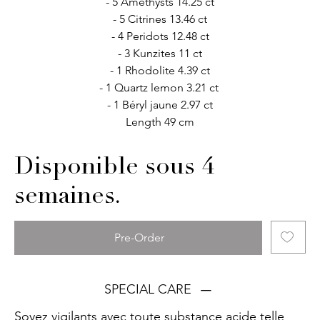
- 5 Amethysts 14.25 ct
- 5 Citrines 13.46 ct
- 4 Peridots 12.48 ct
- 3 Kunzites 11 ct
- 1 Rhodolite 4.39 ct
- 1 Quartz lemon 3.21 ct
- 1 Béryl jaune 2.97 ct
Length 49 cm
Disponible sous 4
semaines.
Pre-Order
SPECIAL CARE
Soyez vigilants
avec toute substance acide telle