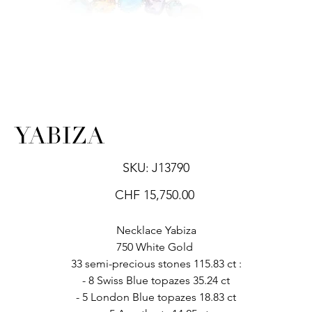
YABIZA
SKU
SKU:
J13790
J13790
Price
CHF 15,750.00
Necklace Yabiza
750 White Gold
33 semi-precious stones 115.83 ct :
- 8 Swiss Blue topazes 35.24 ct
- 5 London Blue topazes 18.83 ct