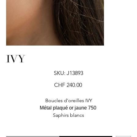
IVY
SKU
SKU:
J13893
J13893
Price
CHF 240.00
Boucles d'oreilles IVY
Métal plaqué or jaune 750
Saphirs blancs