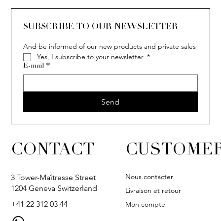
SOLITAIRE
ISIA
IVY
IVY
IVY
IVY
IVY
SOLITAIRE
ISIA
IVY
IVY
IVY
IVY
IVY
SUBSCRIBE TO OUR NEWSLETTER
And be informed of our new products and private sales
Yes, I subscribe to your newsletter.
*
E-mail
*
Send
CONTACT
CUSTOMER
Nous contacter
3 Tower-Maîtresse Street
1204 Geneva Switzerland
Livraison et retour
+41 22 312 03 44
Mon compte